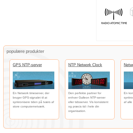
populære produkter
GPS NTP-server
NTP Network Clock
Netw
En Network timeserver, der
Den perfekte partner for
En kom
bruger GPS-signalet til at
enhver Galleon NTP-server
synkro
synkronisere tiden på tværs af
eller tidsserver. Vis konsistent
af all
store computernetværk.
og præcis tid i hele din
organisation.