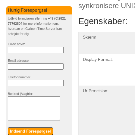
synkronisere UNIX
Hurtig Forespørgsel
Egenskaber:
Udfyld formularen eller ring
+49 (0)2821
77762804
for mere information om,
hvordan en Galleon Time Server kan
arbejde for dig.
Skærm:
Fulde navn:
Display Format:
Email adresse:
Telefonnummer:
Ur Præcision:
Besked
(Valgfrit)
:
Indsend Forespørgsel