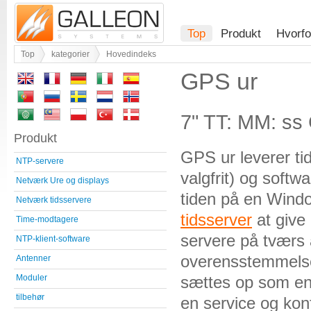
Top
Produkt
Hvorfo
Top
kategorier
Hovedindeks
GPS ur
7" TT: MM: s
Produkt
GPS ur leverer tid
NTP-servere
valgfrit) og soft
Netværk Ure og displays
tiden på en Wind
Netværk tidsservere
tidsserver
at give 
Time-modtagere
servere på tværs 
NTP-klient-software
overensstemmels
Antenner
sættes op som e
Moduler
tilbehør
en service og ko