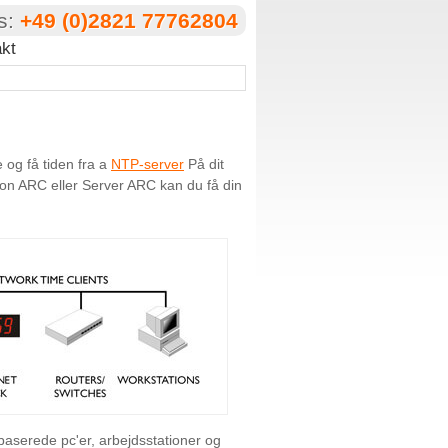
os:
+49 (0)2821 77762804
kt
e og få tiden fra a
NTP-server
På dit
on ARC eller Server ARC kan du få din
baserede pc'er, arbejdsstationer og