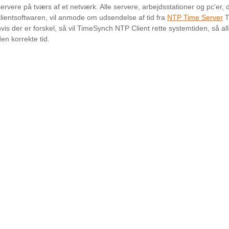
servere på tværs af et netværk. Alle servere, arbejdsstationer og pc'er
klientsoftwaren, vil anmode om udsendelse af tid fra
NTP Time Server
T
hvis der er forskel, så vil TimeSynch NTP Client rette systemtiden, så all
den korrekte tid.