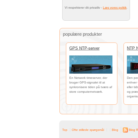
Vi respekterer dit privatliv -
Læs vores politik
.
populære produkter
GPS NTP-server
NTP N
En Network timeserver, der
Den per
bruger GPS-signalet til at
enhver 
synkronisere tiden på tværs af
eller ti
store computernetværk.
og præci
organis
Top
Ofte stillede spørgsmål
Blog
Blog 