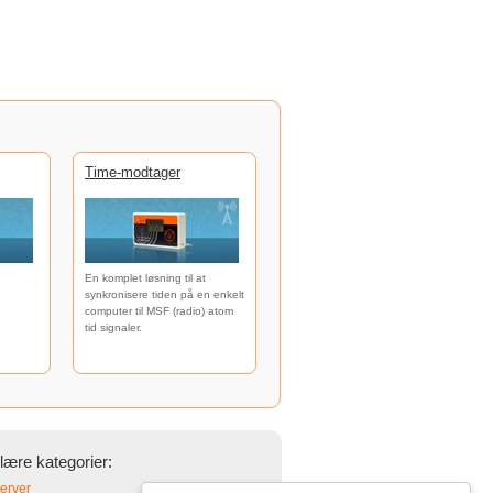
Time-modtager
En komplet løsning til at
synkronisere tiden på en enkelt
computer til MSF (radio) atom
tid signaler.
ære kategorier:
erver