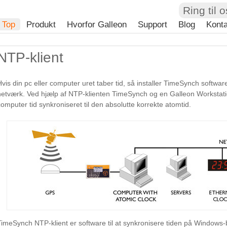
Ring til 
Top
Produkt
Hvorfor Galleon
Support
Blog
Konta
NTP-klient
Hvis din pc eller computer uret taber tid, så installer TimeSynch softwar
netværk. Ved hjælp af NTP-klienten TimeSynch og en Galleon Workstati
computer tid synkroniseret til den absolutte korrekte atomtid.
TimeSynch NTP-klient er software til at synkronisere tiden på Windows-