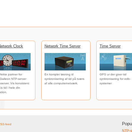
etwork Clock
Network Time Server
Time Server
fekte partner for
En komplet løsning til
GPS ur der giver tid
Galleon NTP-server
synkronisering af tid på tværs
synkronisering for edb-
dsserver. Vis konsistent
af alle computernetværk.
systemer
s tid i hele din
ation.
Popul
RSS-feed
NTP-s