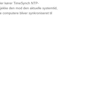
, der kører TimeSynch NTP-
jekke den mod den aktuelle systemtid,
e computere bliver synkroniseret til