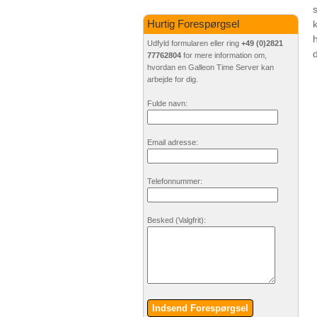
Hurtig Forespørgsel
Udfyld formularen eller ring
+49 (0)2821
77762804
for mere information om,
hvordan en Galleon Time Server kan
arbejde for dig.
Fulde navn:
Email adresse:
Telefonnummer:
Besked
(Valgfrit)
:
Indsend Forespørgsel