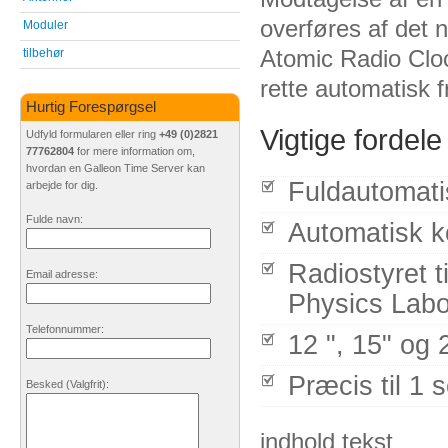
overføres af det 
Moduler
Atomic Radio Cloc
tilbehør
rette automatisk 
Hurtig Forespørgsel
Vigtige fordele
Udfyld formularen eller ring
+49 (0)2821
77762804
for mere information om,
hvordan en Galleon Time Server kan
Fuldautomatis
arbejde for dig.
Fulde navn:
Automatisk ko
Radiostyret t
Email adresse:
Physics Labo
Telefonnummer:
12 ", 15" og 
Præcis til 1 
Besked
(Valgfrit)
:
indhold tekst