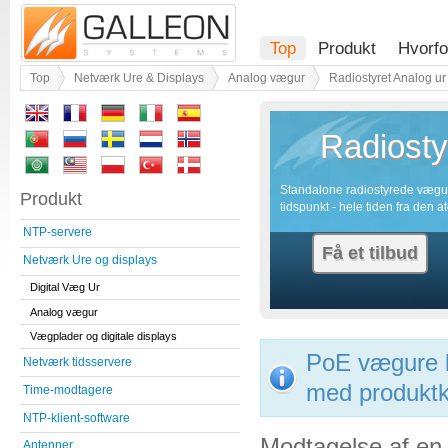
Top
Produkt
Hvorfo
Top
Netværk Ure & Displays
Analog vægur
Radiostyret Analog ur
Radiosty
Standalone radiostyrede vægur
Produkt
tidspunkt - hele tiden fra den a
NTP-servere
Få et tilbud
Netværk Ure og displays
Digital Væg Ur
Analog vægur
Vægplader og digitale displays
PoE vægure k
Netværk tidsservere
med produkt
Time-modtagere
NTP-klient-software
Modtagelse af en 
Antenner