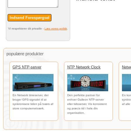
Indsend Forespørgsel
Vi respekterer dit privatliv -
Læs vores politik
.
populære produkter
GPS NTP-server
NTP Network Clock
Netw
En Network timeserver, der
Den perfekte partner for
En kom
bruger GPS-signalet til at
enhver Galleon NTP-server
synkro
synkronisere tiden på tværs af
eller tidsserver. Vis konsistent
af all
store computernetværk.
og præcis tid i hele din
organisation.