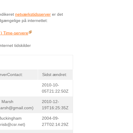
edikeret
netværkstidsserver
er det
lgængelige på internettet:
1) Time-servere
ternet tidskilder
rverContact:
Sidst ændret:
2010-10-
05T21:22:50Z
n Marsh
2010-12-
marsh@gmail.com)
19T16:25:35Z
Buckingham
2004-09-
hrisb@csr.net)
27T02:14:29Z