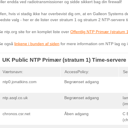
eller endda ved radiotransmissioner og sidde sikkert bag din firewall!
Men, hvis vi stadig ikke har overbevist dig om, at en Galleon Systems d
bedste valg - her er de lister over stratum 1 og stratum 2 NTP-servere ti
Se ntp.org site for en komplet liste over
Offentlig NTP Primær (stratum 
Se også
linkene i bunden af ​​siden
for mere information om NTP lag og in
UK Public NTP Primær (stratum 1) Time-servere
Værtsnavn:
AccessPolicy:
Se
ntp0.jonatkins.com
Begrænset adgang
ntp.asql.co.uk
Begrænset adgang
Ia
(i
chronos.csr.net
Åben adgang
C 
(c