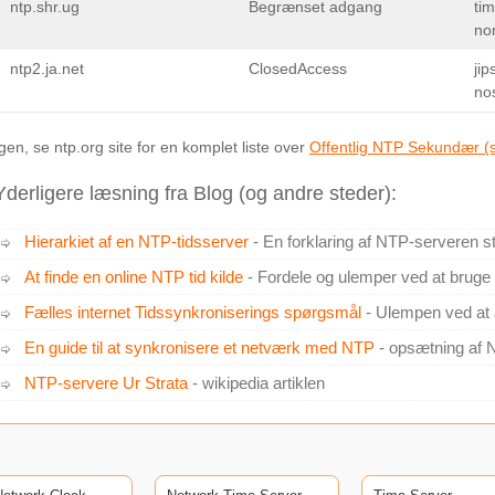
ntp.shr.ug
Begrænset adgang
ti
no
ntp2.ja.net
ClosedAccess
jip
no
Igen, se ntp.org site for en komplet liste over
Offentlig NTP Sekundær (
Yderligere læsning fra Blog (og andre steder):
Hierarkiet af en NTP-tidsserver
- En forklaring af NTP-serveren s
At finde en online NTP tid kilde
- Fordele og ulemper ved at bruge i
Fælles internet Tidssynkroniserings spørgsmål
- Ulempen ved at a
En guide til at synkronisere et netværk med NTP
- opsætning af 
NTP-servere Ur Strata
- wikipedia artiklen