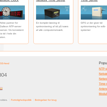
etwork Clock
Network Time Server
Time Server
fekte partner for
En komplet løsning til
GPS ur der giver tid
Galleon NTP-server
synkronisering af tid på tværs
synkronisering for edb-
dsserver. Vis konsistent
af alle computernetværk.
systemer
s tid i hele din
ation.
Popul
RSS-feed
NTP-s
804
Netvæ
Netwo
Time-
Anten
Modul
aw
holdes.
Fortrolighedspolitik
Betingelser for brug