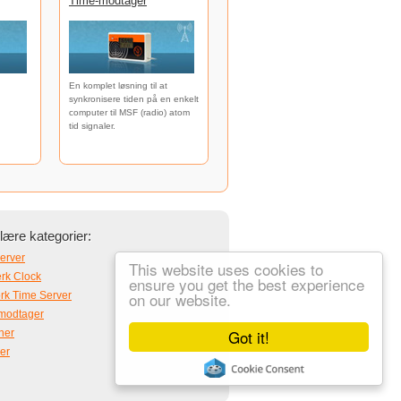
Time-modtager
En komplet løsning til at
synkronisere tiden på en enkelt
computer til MSF (radio) atom
tid signaler.
ære kategorier:
erver
This website uses cookies to
rk Clock
ensure you get the best experience
on our website.
rk Time Server
modtager
Got it!
ner
er