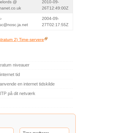
melords @
2010-09-
nanet.co.uk
26T12:49:00Z
s-
2004-09-
sc@nosc.ja.net
27T02:17:55Z
stratum 2) Time-servere
tratum niveauer
nternet tid
nvende en internet tidskilde
NTP på dit netværk