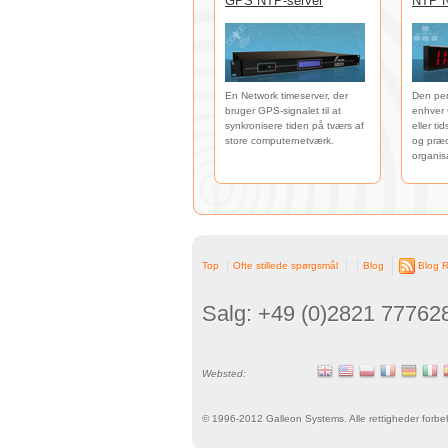
GPS NTP-server
NTP N
En Network timeserver, der
Den per
bruger GPS-signalet til at
enhver 
synkronisere tiden på tværs af
eller ti
store computernetværk.
og præci
organis
Top
Ofte stillede spørgsmål
Blog
Blog 
Salg: +49 (0)2821 77762
Websted:
Cookie Consent plugin for the EU cookie l
© 1996-
2012
Galleon Systems. Alle rettigheder forbe