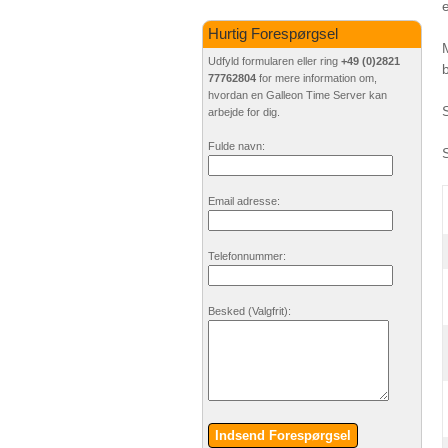
Hurtig Forespørgsel
Udfyld formularen eller ring
+49 (0)2821
77762804
for mere information om,
hvordan en Galleon Time Server kan
arbejde for dig.
Fulde navn:
Email adresse:
Telefonnummer:
Besked
(Valgfrit)
:
Indsend Forespørgsel