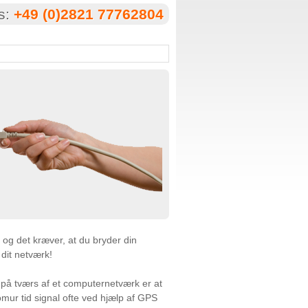
os:
+49 (0)2821 77762804
e og det kræver, at du bryder din
l dit netværk!
 på tværs af et computernetværk er at
mur tid signal ofte ved hjælp af GPS