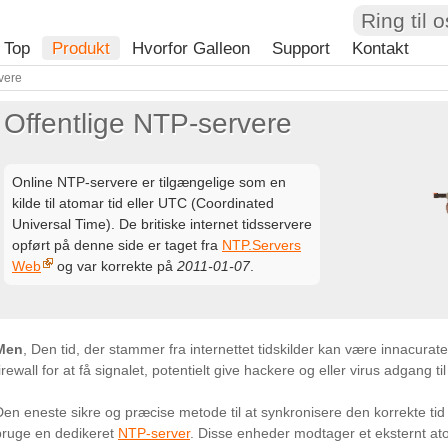
Ring til 
Top
Produkt
Hvorfor Galleon
Support
Kontakt
vere
Offentlige NTP-servere
Online NTP-servere er tilgængelige som en
kilde til atomar tid eller UTC (Coordinated
Universal Time). De britiske internet tidsservere
opført på denne side er taget fra
NTP.Servers
Web
og var korrekte på
2011-01-07
.
Men
, Den tid, der stammer fra internettet tidskilder kan være innacurat
irewall for at få signalet, potentielt give hackere og eller virus adgang ti
Den eneste sikre og præcise metode til at synkronisere den korrekte tid
bruge en dedikeret
NTP-server
. Disse enheder modtager et eksternt ato