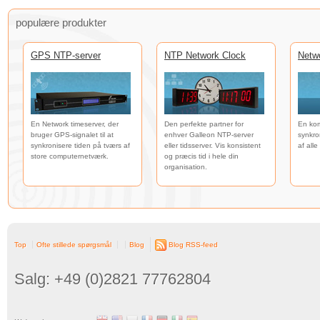
populære produkter
GPS NTP-server
NTP Network Clock
Netw
En Network timeserver, der
Den perfekte partner for
En kom
bruger GPS-signalet til at
enhver Galleon NTP-server
synkro
synkronisere tiden på tværs af
eller tidsserver. Vis konsistent
af all
store computernetværk.
og præcis tid i hele din
organisation.
Top
Ofte stillede spørgsmål
Blog
Blog RSS-feed
Salg: +49 (0)2821 77762804