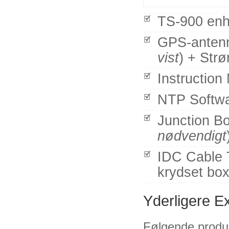
TS-900 enh
GPS-antenn
vist
) + Str
Instruction
NTP Softw
Junction Bo
nødvendigt
IDC Cable T
krydset bo
Yderligere E
Følgende produk