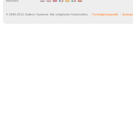
Websted:
© 1996-
2012
Galleon Systems. Alle rettigheder forbeholdes.
Fortrolighedspolitik
Betinge