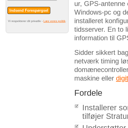
ur, GPS-antenne o
Indsend Forespørgsel
Windows-pc og de
installeret konfi
Vi respekterer dit privatliv -
Læs vores politik
.
tidsserver. En to 
information til G
Sidder sikkert ba
netværk timing lø
domænecontroller 
maskine eller
digi
Fordele
Installerer 
tilføjer Stra