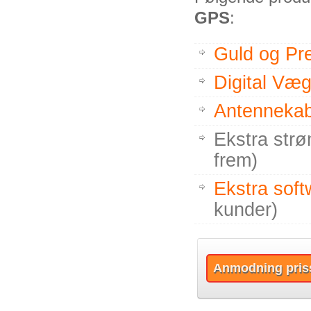
GPS
:
Guld og Pr
Digital Væ
Antennekab
Ekstra strø
frem)
Ekstra soft
kunder)
Anmodning pris