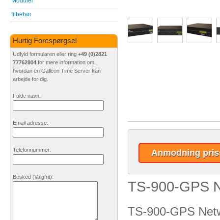
Moduler
tilbehør
Hurtig Forespørgsel
Udfyld formularen eller ring
+49 (0)2821
77762804
for mere information om,
hvordan en Galleon Time Server kan
arbejde for dig.
Fulde navn:
Email adresse:
Telefonnummer:
Anmodning pris
Besked
(Valgfrit)
:
TS-900-GPS N
TS-900-GPS Netwo